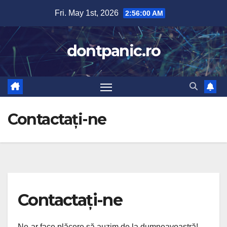
Skip
Fri. May 1st, 2026
2:56:01 AM
to
content
dontpanic.ro
Contactați-ne
Contactați-ne
Ne-ar face plăcere să auzim de la dumneavoastră!