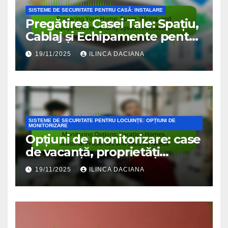
SISTEME DE SECURITATE PENTRU CASĂ: INSTALARE
Pregătirea Casei Tale: Spațiu,
Cablaj și Echipamente pentru
Instalarea Sistemului de
19/11/2025
ILINCA DACIANA
Securitate
SISTEME DE SECURITATE PENTRU LOCUINȚE: OPȚIUNI DE
MONITORIZARE
Opțiuni de monitorizare: case
de vacanță, proprietăți
sezoniere și nevoi de
19/11/2025
ILINCA DACIANA
securitate