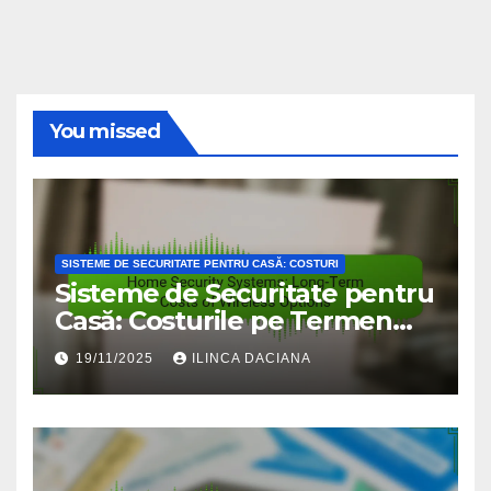
You missed
SISTEME DE SECURITATE PENTRU CASĂ: COSTURI
Sisteme de Securitate pentru
Casă: Costurile pe Termen
Lung ale Opțiunilor Wireless
19/11/2025
ILINCA DACIANA