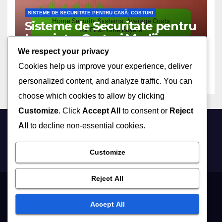
SISTEME DE SECURITATE PENTRU CASĂ: COSTURI
Sisteme de Securitate pentru
Locuințe: Costuri Medii
pentru Cumpărători pentru
We respect your privacy
19/11/2025
ILINCA DACIANA
Prima Dată
Cookies help us improve your experience, deliver
personalized content, and analyze traffic. You can
choose which cookies to allow by clicking
Customize
. Click
Accept All
to consent or
Reject
All
to decline non-essential cookies.
dontpanic.ro
Customize
Reject All
Politica de confidențialitate
Politica privind cookie-urile
Accept All
Acordul utilizatorului
Contact
Despre Noi