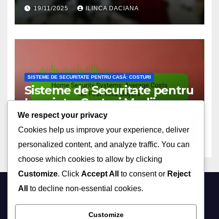
sezoniere și nevoi de
19/11/2025
ILINCA DACIANA
securitate
SISTEME DE SECURITATE PENTRU CASĂ: COSTURI
Sisteme de Securitate pentru
Locuințe: Costuri Medii
pentru Cumpărători pentru
We respect your privacy
19/11/2025
ILINCA DACIANA
Prima Dată
Cookies help us improve your experience, deliver
personalized content, and analyze traffic. You can
choose which cookies to allow by clicking
Customize
. Click
Accept All
to consent or
Reject
All
to decline non-essential cookies.
dontpanic.ro
Customize