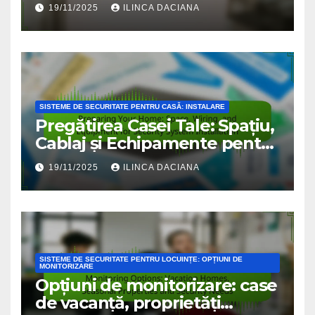
Lung ale Opțiunilor Wireless
19/11/2025
ILINCA DACIANA
SISTEME DE SECURITATE PENTRU CASĂ: INSTALARE
Pregătirea Casei Tale: Spațiu,
Cablaj și Echipamente pentru
Instalarea Sistemului de
19/11/2025
ILINCA DACIANA
Securitate
SISTEME DE SECURITATE PENTRU LOCUINȚE: OPȚIUNI DE
MONITORIZARE
Opțiuni de monitorizare: case
de vacanță, proprietăți