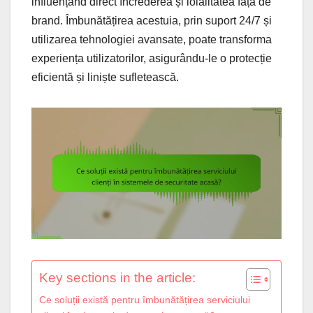
influențând direct încrederea și loialitatea față de
brand. Îmbunătățirea acestuia, prin suport 24/7 și
utilizarea tehnologiei avansate, poate transforma
experiența utilizatorilor, asigurându-le o protecție
eficientă și liniște sufletească.
Key sections in the article:
Ce soluții există pentru îmbunătățirea serviciului