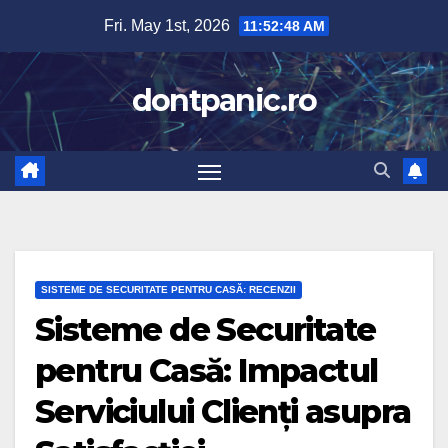
Skip
Fri. May 1st, 2026
11:52:49 AM
to
content
dontpanic.ro
SISTEME DE SECURITATE PENTRU CASĂ: RECENZII
Sisteme de Securitate
pentru Casă: Impactul
Serviciului Clienți asupra