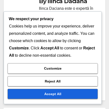
By
Ilinca Daciana
Ilinca Daciana este o expertă în
construirea site-urilor de
We respect your privacy
autoritate, cu peste 10 ani de
Cookies help us improve your experience, deliver
experiență în domeniu. A început
personalized content, and analyze traffic. You can
să scrie despre strategii de
choose which cookies to allow by clicking
marketing digital și optimizare
Customize
. Click
Accept All
to consent or
Reject
SEO, ajutând afaceri mici să își
All
to decline non-essential cookies.
crească vizibilitatea online. În
timpul liber, îi place să exploreze
Customize
natura și să împărtășească
Reject All
cunoștințele sale prin workshop-
uri interactive.
Accept All