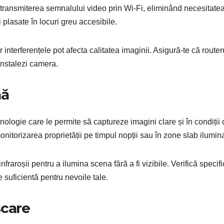
transmiterea semnalului video prin Wi-Fi, eliminând necesitate
i plasate în locuri greu accesibile.
r interferențele pot afecta calitatea imaginii. Asigură-te că router
instalezi camera.
nă
logie care le permite să captureze imagini clare și în condiții 
nitorizarea proprietății pe timpul nopții sau în zone slab ilumin
aroșii pentru a ilumina scena fără a fi vizibile. Verifică specific
 suficientă pentru nevoile tale.
șcare