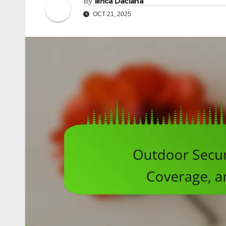
By
Ilinca Daciana
OCT 21, 2025