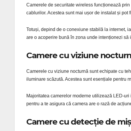
Camerele de securitate wireless funcționează prin 
cablurilor. Acestea sunt mai ușor de instalat și pot f
Totuși, depind de o conexiune stabilă la internet, ia
are o acoperire bună în zona unde intenționezi să 
Camere cu viziune noctur
Camerele cu viziune nocturnă sunt echipate cu tehno
iluminare scăzută. Acestea sunt esențiale pentru mo
Majoritatea camerelor moderne utilizează LED-uri infr
pentru a te asigura că camera are o rază de acțiune
Camere cu detecție de mi