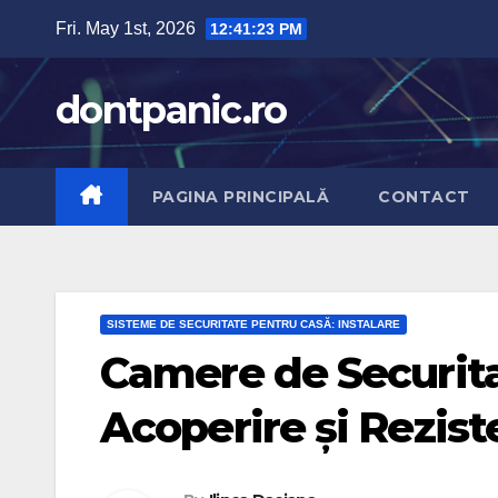
Skip
Fri. May 1st, 2026
12:41:24 PM
to
content
dontpanic.ro
PAGINA PRINCIPALĂ
CONTACT
SISTEME DE SECURITATE PENTRU CASĂ: INSTALARE
Camere de Securita
Acoperire și Rezist