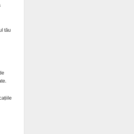
a
ul tău
de
ate.
ațiile