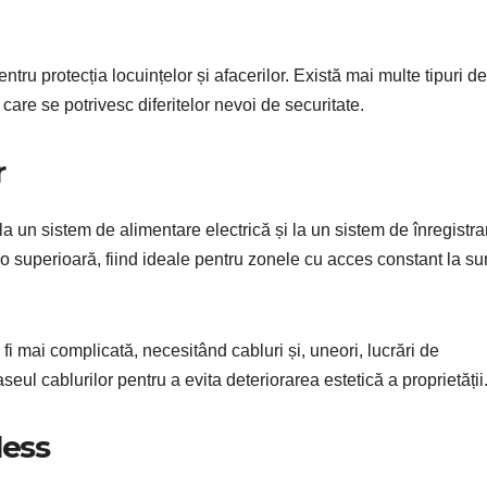
tru protecția locuințelor și afacerilor. Există mai multe tipuri de
e care se potrivesc diferitelor nevoi de securitate.
r
la un sistem de alimentare electrică și la un sistem de înregistra
eo superioară, fiind ideale pentru zonele cu acces constant la su
i mai complicată, necesitând cabluri și, uneori, lucrări de
aseul cablurilor pentru a evita deteriorarea estetică a proprietății
less