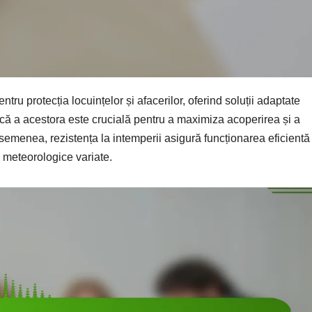
ru protecția locuințelor și afacerilor, oferind soluții adaptate
ică a acestora este crucială pentru a maximiza acoperirea și a
asemenea, rezistența la intemperii asigură funcționarea eficientă
 meteorologice variate.