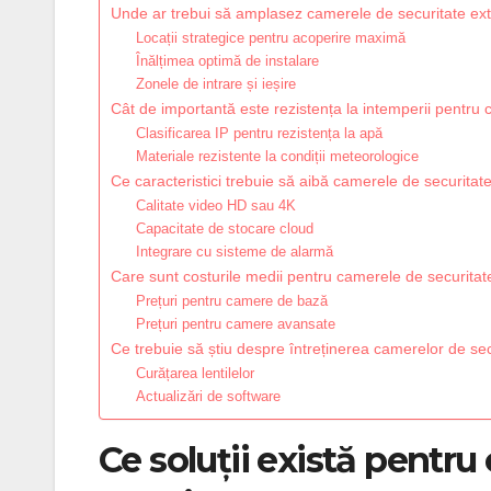
Unde ar trebui să amplasez camerele de securitate ex
Locații strategice pentru acoperire maximă
Înălțimea optimă de instalare
Zonele de intrare și ieșire
Cât de importantă este rezistența la intemperii pentru
Clasificarea IP pentru rezistența la apă
Materiale rezistente la condiții meteorologice
Ce caracteristici trebuie să aibă camerele de securitat
Calitate video HD sau 4K
Capacitate de stocare cloud
Integrare cu sisteme de alarmă
Care sunt costurile medii pentru camerele de securitat
Prețuri pentru camere de bază
Prețuri pentru camere avansate
Ce trebuie să știu despre întreținerea camerelor de se
Curățarea lentilelor
Actualizări de software
Ce soluții există pentru