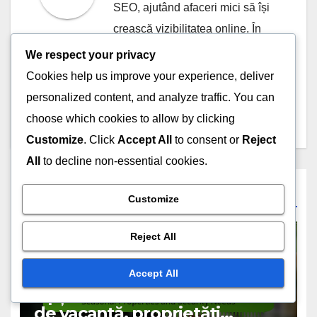
SEO, ajutând afaceri mici să își
crească vizibilitatea online. În
timpul liber, îi place să exploreze
We respect your privacy
natura și să împărtășească
Cookies help us improve your experience, deliver
cunoștințele sale prin workshop-
personalized content, and analyze traffic. You can
uri interactive.
choose which cookies to allow by clicking
Customize
. Click
Accept All
to consent or
Reject
All
to decline non-essential cookies.
Related Post
Customize
Reject All
SISTEME DE SECURITATE PENTRU LOCUINȚE: OPȚIUNI DE
Accept All
MONITORIZARE
Opțiuni de monitorizare: case
de vacanță, proprietăți