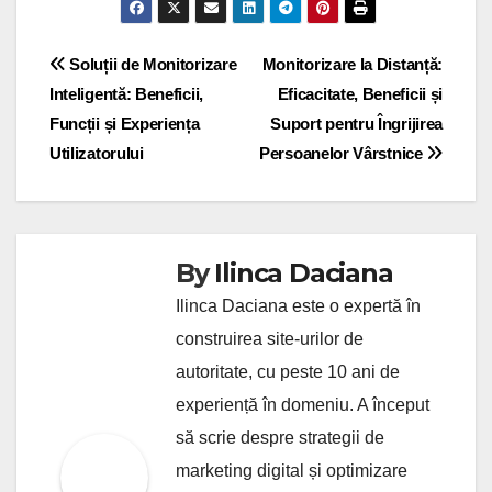
Post
Soluții de Monitorizare
Monitorizare la Distanță:
Inteligentă: Beneficii,
Eficacitate, Beneficii și
navigation
Funcții și Experiența
Suport pentru Îngrijirea
Utilizatorului
Persoanelor Vârstnice
By
Ilinca Daciana
Ilinca Daciana este o expertă în
construirea site-urilor de
autoritate, cu peste 10 ani de
experiență în domeniu. A început
să scrie despre strategii de
marketing digital și optimizare