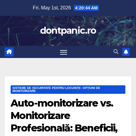
Skip
Fri. May 1st, 2026
4:20:45 AM
to
content
dontpanic.ro
SISTEME DE SECURITATE PENTRU LOCUINȚE: OPȚIUNI DE
MONITORIZARE
Auto-monitorizare vs.
Monitorizare
Profesională: Beneficii,