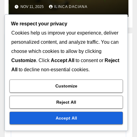
pentru Proprietarii de
NOV 11, 2025
ILINCA DACIANA
Animale de Companie
We respect your privacy
Cookies help us improve your experience, deliver
personalized content, and analyze traffic. You can
Leave a Reply
choose which cookies to allow by clicking
Customize
. Click
Accept All
to consent or
Reject
Your email address will not be published.
Required
All
to decline non-essential cookies.
fields are marked
*
Comment
*
Customize
Reject All
Accept All