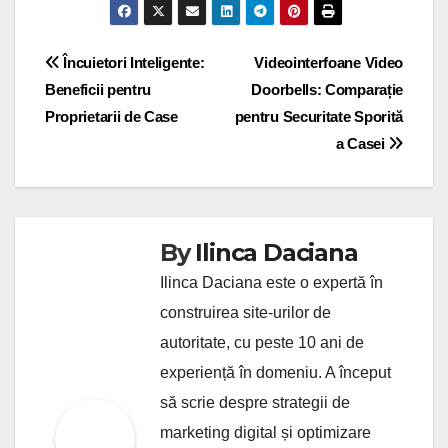
Post
Încuietori Inteligente:
Videointerfoane Video
Beneficii pentru
Doorbells: Comparație
navigation
Proprietarii de Case
pentru Securitate Sporită
a Casei
By
Ilinca Daciana
Ilinca Daciana este o expertă în
construirea site-urilor de
autoritate, cu peste 10 ani de
experiență în domeniu. A început
să scrie despre strategii de
marketing digital și optimizare