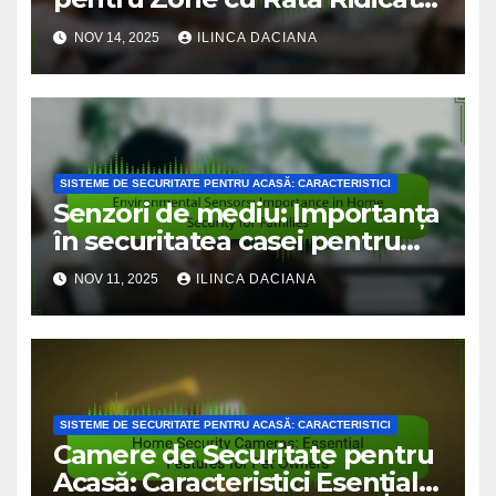
a Infracționalității
NOV 14, 2025
ILINCA DACIANA
SISTEME DE SECURITATE PENTRU ACASĂ: CARACTERISTICI
Senzori de mediu: Importanța
în securitatea casei pentru
familii
NOV 11, 2025
ILINCA DACIANA
SISTEME DE SECURITATE PENTRU ACASĂ: CARACTERISTICI
Camere de Securitate pentru
Acasă: Caracteristici Esențiale