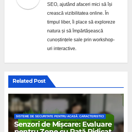
SEO, ajutând afaceri mici să își
crească vizibilitatea online. În
timpul liber, îi place să exploreze
natura și să împărtășească
cunoștințele sale prin workshop-
uri interactive.
Related Post
SISTEME DE SECURITATE PENTRU ACASĂ: CARACTERISTICI
Senzori de Mișcare: Evaluare
pentru Zone cu Rată Ridicată