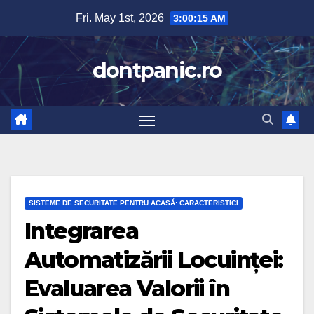
Skip
Fri. May 1st, 2026
3:00:16 AM
to
content
dontpanic.ro
SISTEME DE SECURITATE PENTRU ACASĂ: CARACTERISTICI
Integrarea
Automatizării Locuinței:
Evaluarea Valorii în