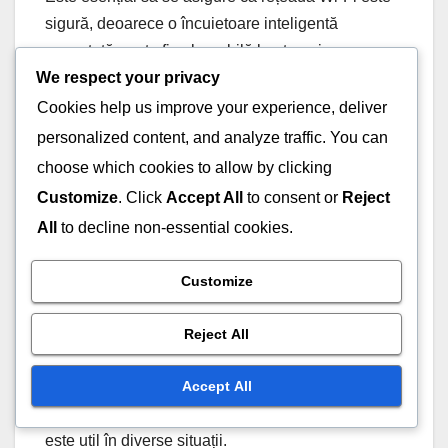
sigură, deoarece o încuietoare inteligentă
conectată poate fi vulnerabilă la atacuri
We respect your privacy
cibernetice. Investiția în măsuri de securitate
cibernetică este recomandată pentru a proteja
Cookies help us improve your experience, deliver
aceste dispozitive.
personalized content, and analyze traffic. You can
choose which cookies to allow by clicking
Integrarea cu asistenții
Customize
. Click
Accept All
to consent or
Reject
vocali
All
to decline non-essential cookies.
Mulți proprietari aleg încuietori inteligente care se
Customize
integrează cu asistenții vocali, cum ar fi Amazon
Alexa sau Google Assistant. Aceasta permite
Reject All
deschiderea ușii prin comenzi vocale, aducând un
plus de confort și accesibilitate. Utilizatorii pot
Accept All
controla încuietorile fără a folosi mâinile, ceea ce
este util în diverse situații.