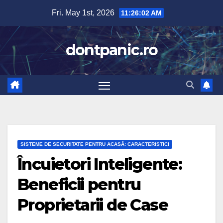
Skip
Fri. May 1st, 2026
11:26:03 AM
to
content
dontpanic.ro
SISTEME DE SECURITATE PENTRU ACASĂ: CARACTERISTICI
Încuietori Inteligente:
Beneficii pentru
Proprietarii de Case