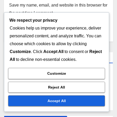
Save my name, email, and website in this browser for
the next time I comment.
We respect your privacy
Cookies help us improve your experience, deliver
personalized content, and analyze traffic. You can
choose which cookies to allow by clicking
Customize
. Click
Accept All
to consent or
Reject
Linkuri Rapide
All
to decline non-essential cookies.
Customize
Răsfoiește articole
Reject All
Contact
Accept All
Despre Noi