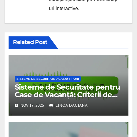
uri interactive.
Related Post
SISTEME DE SECURITATE ACASĂ: TIPURI
Sisteme de Securitate pentru
Case de Vacanță: Criterii de
Selecție și Caracteristici
NOV 17, 2025
ILINCA DACIANA