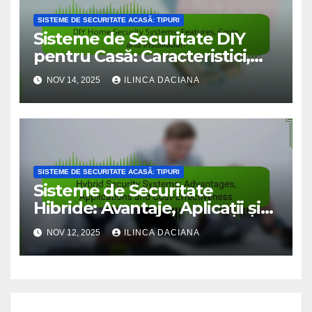
SISTEME DE SECURITATE ACASĂ: TIPURI
Sisteme de Securitate DIY
pentru Casă: Caracteristici,
Costuri și Instalare
NOV 14, 2025
ILINCA DACIANA
SISTEME DE SECURITATE ACASĂ: TIPURI
Sisteme de Securitate
Hibride: Avantaje, Aplicații și
Rentabilitate
NOV 12, 2025
ILINCA DACIANA