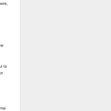
here,
eme
i la
or
 mai