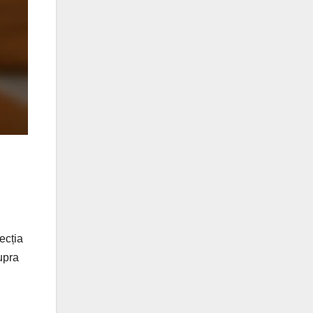
ecția
upra