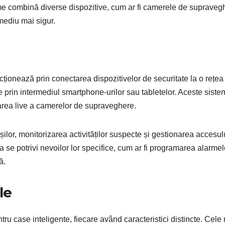
teme combină diverse dispozitive, cum ar fi camerele de supraveg
mediu mai sigur.
cționează prin conectarea dispozitivelor de securitate la o rețea
eze prin intermediul smartphone-urilor sau tabletelor. Aceste sist
lizarea live a camerelor de supraveghere.
șilor, monitorizarea activităților suspecte și gestionarea accesulu
u a se potrivi nevoilor lor specifice, cum ar fi programarea alarmel
ă.
le
tru case inteligente, fiecare având caracteristici distincte. Cele