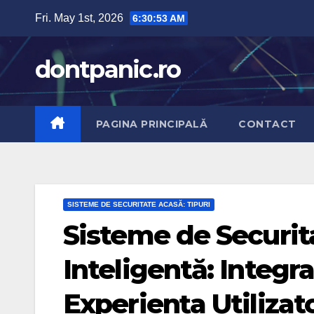
Skip
Fri. May 1st, 2026
6:30:54 AM
to
content
dontpanic.ro
PAGINA PRINCIPALĂ
CONTACT
SISTEME DE SECURITATE ACASĂ: TIPURI
Sisteme de Securit
Inteligentă: Integra
Experiența Utilizat