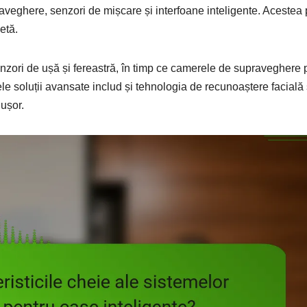
ghere, senzori de mișcare și interfoane inteligente. Acestea p
etă.
zori de ușă și fereastră, în timp ce camerele de supraveghere 
. Unele soluții avansate includ și tehnologia de recunoaștere facială
 ușor.